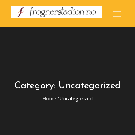
Skip
to
content
Category:
Uncategorized
Home
Uncategorized